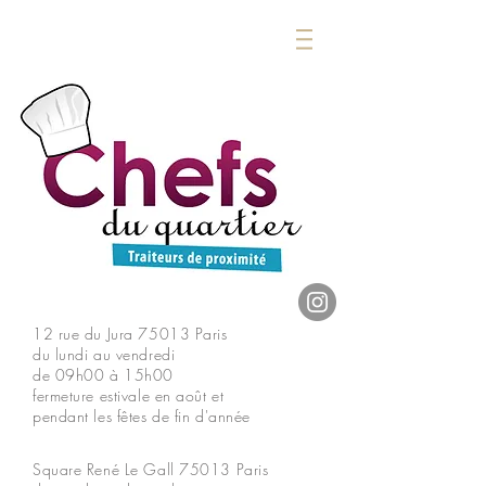
12 rue du Jura
75013 Paris
du lundi au vendredi
de 09h00 à 15h00
fermeture estivale en août et
pendant les fêtes de fin d'année
Square René Le Gall
75013 Paris