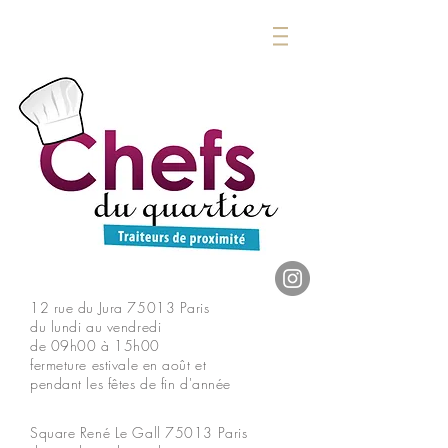
12 rue du Jura
75013 Paris
du lundi au vendredi
de 09h00 à 15h00
fermeture estivale en août et
pendant les fêtes de fin d'année
Square René Le Gall
75013 Paris