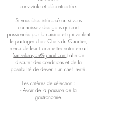
conviviale et décontractée.
Si vous êtes intéressé ou si vous
connaissez des gens qui sont
passionnés par la cuisine et qui veulent
le partager chez Chefs du Quartier,
merci de leur transmettre notre email
(
simseksayan@gmail.com
) afin de
discuter des conditions et de la
possibilité de devenir un chef invité.
Les critères de sélection :
- Avoir de la passion de la
gastronomie.
- Être à l'aise relationnellement.
- S'organiser et prioriser les tâches.
- Savoir travailler en autonomie et en
équipe.
- Avoir un statut permettant de facturer