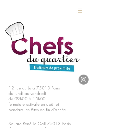
12 rue du Jura
75013 Paris
du lundi au vendredi
de 09h00 à 15h00
fermeture estivale en août et
pendant les fêtes de fin d'année
Square René Le Gall
75013 Paris