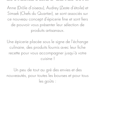
Anne (Drôle d'oiseau), Audrey (Zeste d'étoile) et
Simsek (Chefs du Quartier), se sont associés sur
ce nouveau concept d'épicerie fine et sont fiers
de pouvoir vous présenter leur sélection de
produits artisanaux.
Une épicerie placée sous le signe de l'échange
culinaire, des produits fournis avec leur fiche
recette pour vous accompagner jusqu'à votre
cuisine !
Un peu de tout au gré des envies et des
nouveautés, pour toutes les bourses et pour tous
les goûts :
des vinaigres
des huiles
des thés
des moutardes
des miels
des préparations pour gâteaux
des confitures