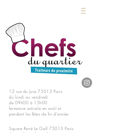
12 rue du Jura
75013 Paris
du lundi au vendredi
de 09h00 à 15h00
fermeture estivale en août et
pendant les fêtes de fin d'année
Square René Le Gall
75013 Paris