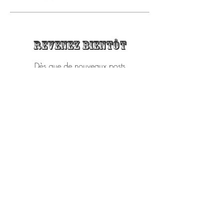
Revenez bientôt
Dès que de nouveaux posts
seront publiés, vous les verrez
ici.
Recent Posts
Bonnes vacances - Fermeture estivale, reprise
le jeudi 1er septembre 2022
Archive
septembre 2021
(1)
1 post