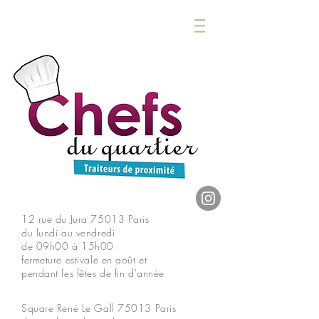
12 rue du Jura
75013 Paris
du lundi au vendredi
de 09h00 à 15h00
fermeture estivale en août et
pendant les fêtes de fin d'année
Square René Le Gall
75013 Paris